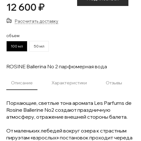
12 600 ₽
Рассчитать доставку
объем
100 мл
50 мл
ROSINE Ballerina No 2 парфюмерная вода
Описание
Характеристики
Отзывы
Порхающие, светлые тона аромата Les Parfums de
Rosine Ballerine No2 создают праздничную
атмосферу, отражение внешней стороны балета.
От маленьких лебедей вокруг озера к страстным
пируэтам «взрослых» постановок проходит череда