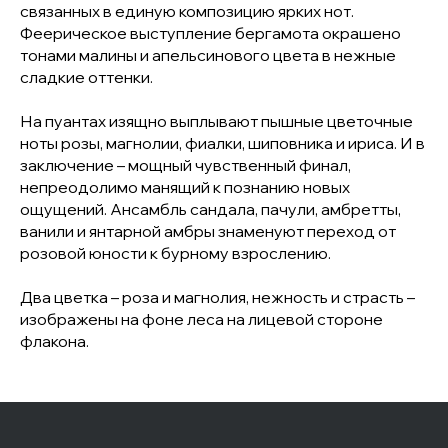
связанных в единую композицию ярких нот.
Феерическое выступление бергамота окрашено
тонами малины и апельсинового цвета в нежные
сладкие оттенки.
На пуантах изящно выплывают пышные цветочные
ноты розы, магнолии, фиалки, шиповника и ириса. И в
заключение – мощный чувственный финал,
непреодолимо манящий к познанию новых
ощущений. Ансамбль сандала, пачули, амбретты,
ванили и янтарной амбры знаменуют переход от
розовой юности к бурному взрослению.
Два цветка – роза и магнолия, нежность и страсть –
изображены на фоне леса на лицевой стороне
флакона.