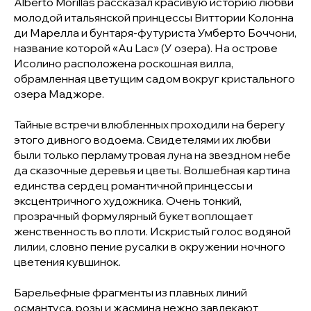
Alberto Morillas рассказал красивую историю любви
молодой итальянской принцессы Виттории Колонна
ди Марелла и бунтаря-футуриста Умберто Боччони,
название которой «Au Lac» (У озера). На острове
Исолино расположена роскошная вилла,
обрамленная цветущим садом вокруг кристального
озера Маджоре.
Тайные встречи влюбленных проходили на берегу
этого дивного водоема. Свидетелями их любви
были только перламутровая луна на звездном небе
да сказочные деревья и цветы. Волшебная картина
единства сердец романтичной принцессы и
эксцентричного художника. Очень тонкий,
прозрачный формулярный букет воплощает
женственность во плоти. Искристый голос водяной
лилии, словно пение русалки в окружении ночного
цветения кувшинок.
Барельефные фрагменты из плавных линий
османтуса, розы и жасмина нежно завлекают