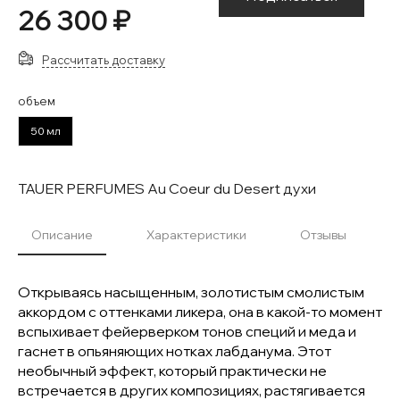
26 300 ₽
Рассчитать доставку
объем
50 мл
TAUER PERFUMES Au Coeur du Desert духи
Описание
Характеристики
Отзывы
Открываясь насыщенным, золотистым смолистым
аккордом с оттенками ликера, она в какой-то момент
вспыхивает фейерверком тонов специй и меда и
гаснет в опьяняющих нотках лабданума. Этот
необычный эффект, который практически не
встречается в других композициях, растягивается