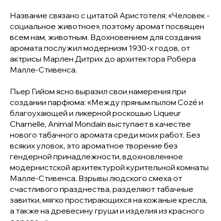
Название связано с цитатой Аристотеля: «Человек -
социальное животное», поэтому аромат посвящен
всем нам, животным. Вдохновением для создания
аромата послужил модернизм 1930-х годов, от
актрисы Марлен Дитрих до архитектора Робера
Малле-Стивенса.
Пьер Гийом ясно выразил свои намерения при
создании парфюма: «Между пряным пылом Cozé и
благоухающей и ликерной роскошью Liqueur
Charnelle, Animal Mondain выступает в качестве
нового табачного аромата среди моих работ. Без
всяких уловок, это ароматное творение без
гендерной принадлежности, вдохновленное
модернистской архитектурой курительной комнаты
Малле-Стивенса. Взрывы людского смеха от
счастливого празднества, разделяют табачные
завитки, мягко простирающихся на кожаные кресла,
а также на древесину груши и изделия из красного