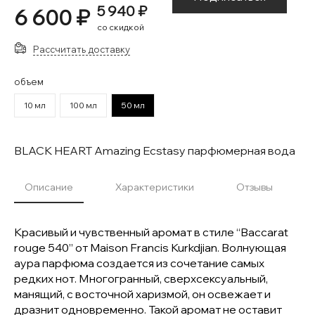
5 940 ₽
6 600 ₽
со скидкой
Рассчитать доставку
объем
10 мл
100 мл
50 мл
BLACK HEART Amazing Ecstasy парфюмерная вода
Описание
Характеристики
Отзывы
Красивый и чувственный аромат в стиле “Baccarat
rouge 540” от Maison Francis Kurkdjian. Волнующая
аура парфюма создается из сочетание самых
редких нот. Многогранный, сверхсексуальный,
манящий, с восточной харизмой, он освежает и
дразнит одновременно. Такой аромат не оставит