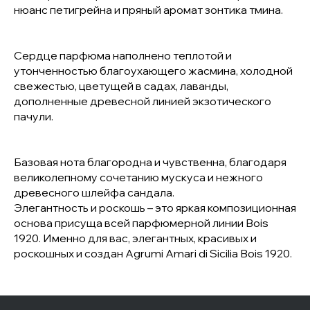
нюанс петигрейна и пряный аромат зонтика тмина.
Сердце парфюма наполнено теплотой и
утонченностью благоухающего жасмина, холодной
свежестью, цветущей в садах, лаванды,
дополненные древесной линией экзотического
пачули.
Базовая нота благородна и чувственна, благодаря
великолепному сочетанию мускуса и нежного
древесного шлейфа сандала.
Элегантность и роскошь – это яркая композиционная
основа присуща всей парфюмерной линии Bois
1920. Именно для вас, элегантных, красивых и
роскошных и создан Agrumi Amari di Sicilia Bois 1920.