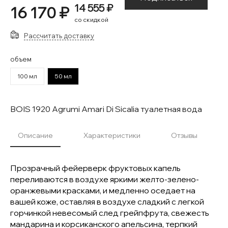
14 555 ₽
16 170 ₽
со скидкой
Рассчитать доставку
объем
100 мл
50 мл
BOIS 1920 Agrumi Amari Di Sicalia туалетная вода
Описание
Характеристики
Отзывы
Прозрачный фейерверк фруктовых капель
переливаются в воздухе яркими желто-зелено-
оранжевыми красками, и медленно оседает на
вашей коже, оставляя в воздухе сладкий с легкой
горчинкой невесомый след грейпфрута, свежесть
мандарина и корсиканского апельсина, терпкий