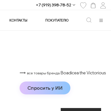
+7 (919) 398-78-52
КОНТАКТЫ
ПОКУПАТЕЛЮ
+7 (919) 398-78-52
г. Екатеринбург,
проспект Ленина, 25
Пн-Вс: 11:00-21:00
info@imagine-parfum.ru
⟶
Boadicea the Victorious
все товары бренда
Спросить у ИИ