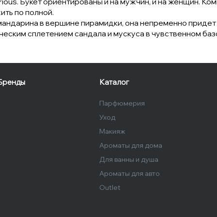
ious. Букет ориентированы и на мужчин, и на женщин. К
ить по полной.
мандарина в вершине пирамидки, она непременно придет 
ческим сплетением сандала и мускуса в чувственном баз
Бренды
Каталог
Парфюмерия
Уход
Макияж
Ароматы для дома
Для ванны и душа
Ароматы для авто
Outlet