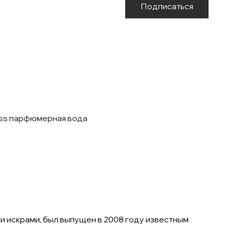
Подписаться
ss парфюмерная вода
и искрами, был выпущен в 2008 году известным