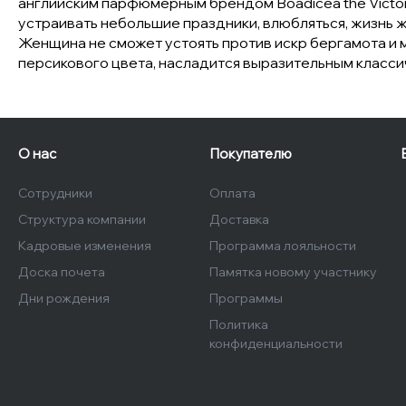
английским парфюмерным брендом Boadicea the Victor
устраивать небольшие праздники, влюбляться, жизнь ж
Женщина не сможет устоять против искр бергамота и 
персикового цвета, насладится выразительным класси
О нас
Покупателю
Сотрудники
Оплата
Структура компании
Доставка
Кадровые изменения
Программа лояльности
Доска почета
Памятка новому участнику
Дни рождения
Программы
Политика
конфиденциальности