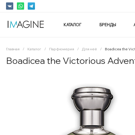
КАТАЛОГ
БРЕНДЫ
Главная
/
Каталог
/
Парфюмерия
/
Для неё
/
Boadicea the Vi
Boadicea the Victorious Adv