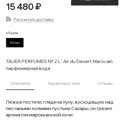
15 480 ₽
Рассчитать доставку
объем
50 мл
TAUER PERFUMES № 2 L`Air du Desert Marocain
парфюмерная вода
Описание
Характеристики
Отзывы
Лежа в постели, глядя на луну, восходящую над
песчаными холмами пустыни Сахары, он грезил
ароматом марокканской ночи.