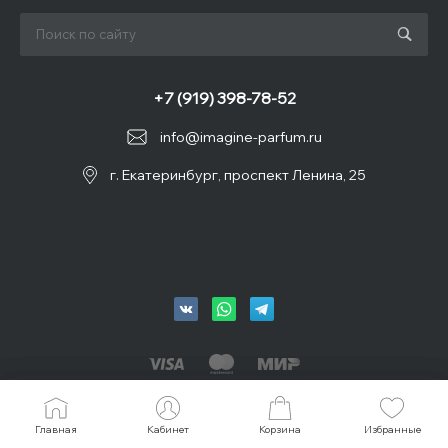
+7 (919) 398-78-52
info@imagine-parfum.ru
г. Екатеринбург, проспект Ленина, 25
© 2026 IMAGINE, Все права защищены
Главная
Главная
Кабинет
Кабинет
Корзина
Корзина
Избранные
Избранные