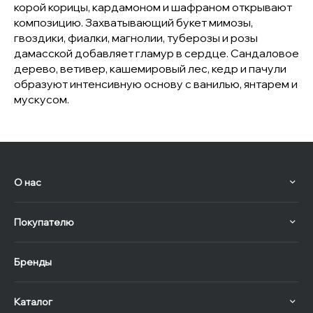
корой корицы, кардамоном и шафраном открывают
композицию. Захватывающий букет мимозы,
гвоздики, фиалки, магнолии, туберозы и розы
дамасской добавляет гламур в сердце. Сандаловое
дерево, ветивер, кашемировый лес, кедр и пачули
образуют интенсивную основу с ванилью, янтарем и
мускусом.
О нас
Покупателю
Бренды
Каталог