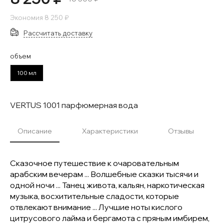
Экономия
8 250 ₽
Рассчитать доставку
объем
100 мл
VERTUS 1001 парфюмерная вода
Описание
Характеристики
Отзывы
Сказочное путешествие к очаровательным
арабским вечерам ... Волшебные сказки тысячи и
одной ночи ... Танец живота, кальян, наркотическая
музыка, восхитительные сладости, которые
отвлекают внимание ... Лучшие ноты кислого
цитрусового лайма и бергамота с пряным имбирем,