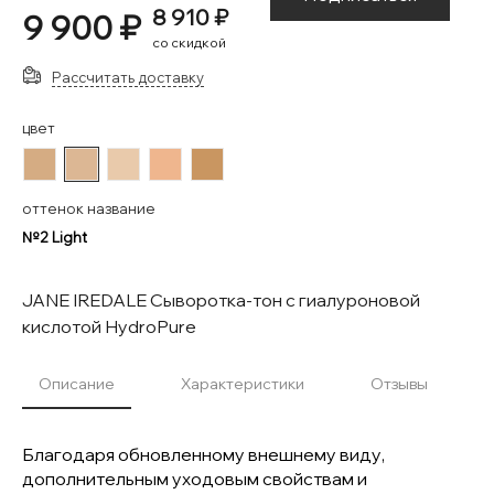
8 910 ₽
9 900 ₽
со скидкой
Рассчитать доставку
цвет
#d5ac83
#dcb794
#e9caab
#EFB68E
#C99661
оттенок название
№2 Light
JANE IREDALE Сыворотка-тон с гиалуроновой
кислотой HydroPure
Описание
Характеристики
Отзывы
Благодаря обновленному внешнему виду,
дополнительным уходовым свойствам и