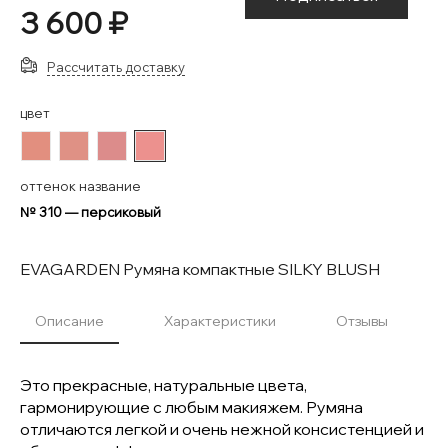
3 600 ₽
Рассчитать доставку
цвет
#E28F7F
#DF9185
#DC8C8B
#EC918E
оттенок название
№ 310 — персиковый
EVAGARDEN Румяна компактные SILKY BLUSH
Описание
Характеристики
Отзывы
Это прекрасные, натуральные цвета,
гармонирующие с любым макияжем. Румяна
отличаются легкой и очень нежной консистенцией и