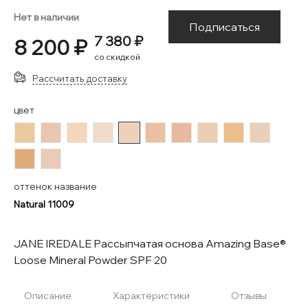
Нет в наличии
Подписаться
7 380 ₽
8 200 ₽
со скидкой
Рассчитать доставку
цвет
#ECC89F
#E8C7AE
#F2D7BB
#F1DBCC
#EED1BB
#EAC0A0
#E7BAA0
#ECCCB3
#ECBF8C
#EACFBA
#DFAC79
#EACBB8
оттенок название
Natural 11009
JANE IREDALE Рассыпчатая основа Amazing Base®
Loose Mineral Powder SPF 20
Описание
Характеристики
Отзывы