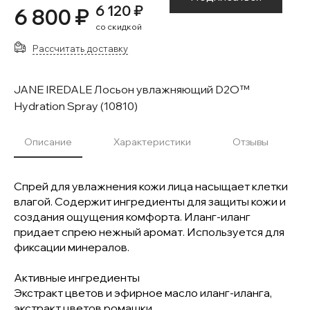
6 120 ₽
6 800 ₽
со скидкой
Рассчитать доставку
JANE IREDALE Лосьон увлажняющий D2O™
Hydration Spray (10810)
Описание
Характеристики
Отзывы
Спрей для увлажнения кожи лица насыщает клетки
влагой. Содержит ингредиенты для защиты кожи и
создания ощущения комфорта. Иланг-иланг
придает спрею нежный аромат. Используется для
фиксации минералов.
Активные ингредиенты
Экстракт цветов и эфирное масло иланг-иланга,
экстракт цветов ромашки.