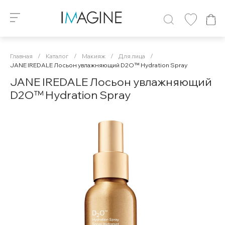
Главная
/
Каталог
/
Макияж
/
Для лица
/
JANE IREDALE Лосьон увлажняющий D2O™ Hydration Spray
JANE IREDALE Лосьон увлажняющий
D2O™ Hydration Spray