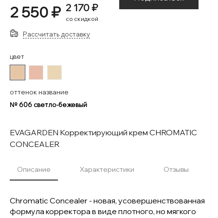
2 170 ₽
2 550 ₽
со скидкой
Рассчитать доставку
цвет
#E7C6A5
#E9BCA9
#EAD6B5
оттенок название
№ 606 светло-бежевый
EVAGARDEN Корректирующий крем CHROMATIC
CONCEALER
Описание
Характеристики
Отзывы
Chromatic Concealer - новая, усовершенствованная
формула корректора в виде плотного, но мягкого