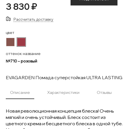
3 830 ₽
Рассчитать доставку
цвет
#86554E
#9E3A46
оттенок название
№710 – розовый
EVAGARDEN Помада суперстойкая ULTRA LASTING
Описание
Характеристики
Отзывы
Новая революционная концепция блеска! Очень
мягкий и очень устойчивый. Блеск состоит из
цветного крема и бесцветного блеска в одной тубе.