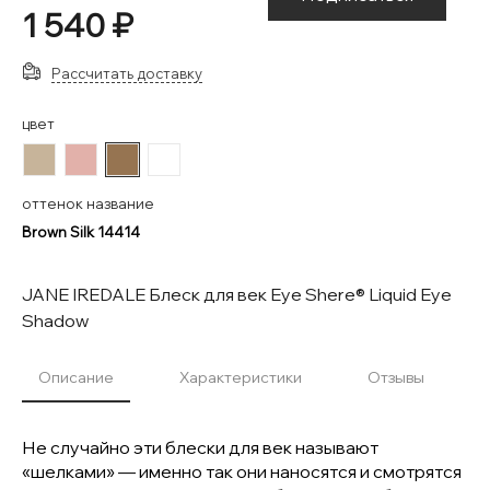
1 540 ₽
Рассчитать доставку
цвет
#C7B49A
#E2B1AA
#967451
-
оттенок название
Brown Silk 14414
JANE IREDALE Блеск для век Eye Shere® Liquid Eye
Shadow
Описание
Характеристики
Отзывы
Не случайно эти блески для век называют
«шелками» — именно так они наносятся и смотрятся