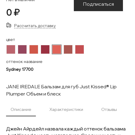
Подписаться
0 ₽
Рассчитать доставку
цвет
#BC646D
#97475E
#D05749
#9B3141
#E06358
#AA5751
#C44E50
оттенок название
Sydney 17700
JANE IREDALE Бальзам для губ Just Kissed® Lip
Plumper Объем и блеск
Описание
Характеристики
Отзывы
Джейн Айрдейл назвала каждый оттенок бальзама