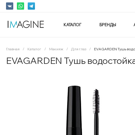
КАТАЛОГ
БРЕНДЫ
Главная
/
Каталог
/
Макияж
/
Для глаз
/
EVAGARDEN Тушь во
EVAGARDEN Тушь водостой