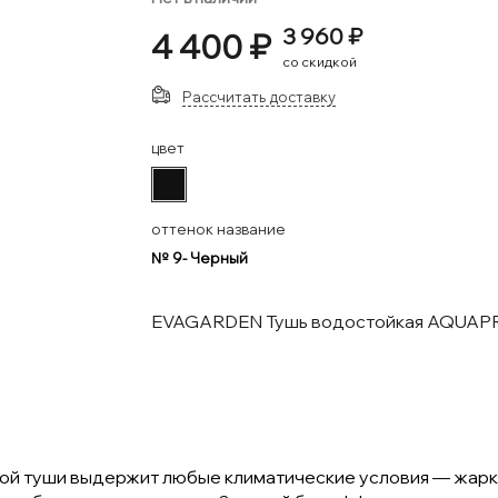
3 960 ₽
4 400 ₽
со скидкой
Рассчитать доставку
цвет
#111111
оттенок название
№ 9- Черный
EVAGARDEN Тушь водостойкая AQUA
 туши выдержит любые климатические условия — жаркие