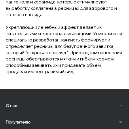
пантенола и керамида, которые стимулируют
выработку коллагена в ресницах для здорового и
полного взгляда.
Укрепляющий лечебный эффект делает их
питательными и восстанавливающими. Уникальная и
специально разработанная кисть формирует и
определяет ресницы для безупречного завитка,
который "открывает взгляд". При каждом нанесении
ресницы обертываются мягким и гибким кремом,
способным завивать их и придавать объем,
придавая им неотразимый вид.
О нас
Покупателю