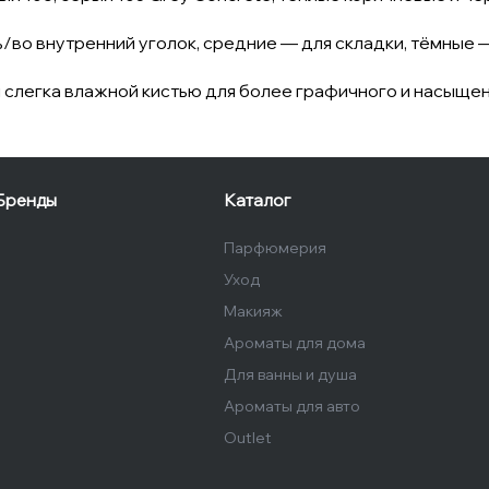
/во внутренний уголок, средние — для складки, тёмные —
 слегка влажной кистью для более графичного и насыщен
Бренды
Каталог
Парфюмерия
Уход
Макияж
Ароматы для дома
Для ванны и душа
Ароматы для авто
Outlet