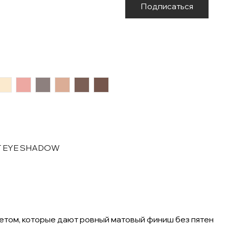
Подписаться
AD96
#FBEACE
#EDA8A2
#8D807E
#DBAD96
#7B5F56
#75564C
AT EYE SHADOW
ветом, которые дают ровный матовый финиш без пятен