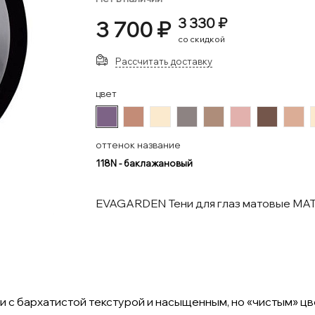
3 330 ₽
3 700 ₽
со скидкой
Рассчитать доставку
цвет
#7D6386
#C38C77
#FBEACE
#8D8382
#AE8D7A
#E2B1AD
#74564B
#DB
оттенок название
118N - баклажановый
EVAGARDEN Тени для глаз матовые M
 с бархатистой текстурой и насыщенным, но «чистым» ц