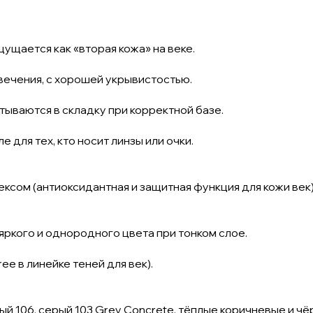
ощущается как «вторая кожа» на веке.
вечения, с хорошей укрывистостью.
атываются в складку при корректной базе.
 для тех, кто носит линзы или очки.
ом (антиоксидантная и защитная функция для кожи век)
ркого и однородного цвета при тонком слое.
ee в линейке теней для век).
 106, серый 103 Grey Concrete, тёплые коричневые и чёрны