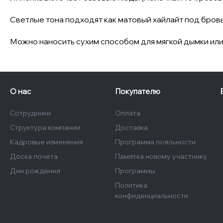
Светлые тона подходят как матовый хайлайт под бровь
Можно наносить сухим способом для мягкой дымки или
О нас
Покупателю
Сотрудники
Оплата
Структура компании
Доставка
Кадровые изменения
Программа лояльности
Доска почета
Памятка новому участнику
Дни рождения
Программы
Политика
конфиденциальности