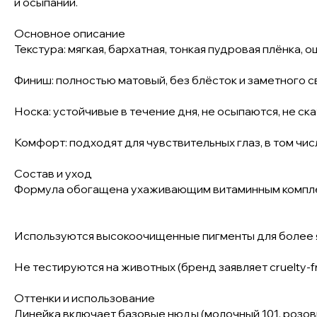
и осыпаний.
Основное описание
Текстура: мягкая, бархатная, тонкая пудровая плёнка, 
Финиш: полностью матовый, без блёсток и заметного с
Носка: устойчивые в течение дня, не осыпаются, не ск
Комфорт: подходят для чувствительных глаз, в том числе
Состав и уход
Формула обогащена ухаживающим витаминным комплекс
Используются высокоочищенные пигменты для более я
Не тестируются на животных (бренд заявляет cruelty-fr
Оттенки и использование
Линейка включает базовые нюды (молочный 101, розовый