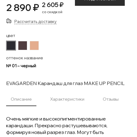
2 605 ₽
2 890 ₽
со скидкой
Рассчитать доставку
цвет
#2C2B31
#513D3F
#E4AD8E
оттенок название
№ 01 – черный
EVAGARDEN Карандаш для глаз MAKE UP PENCIL
Описание
Характеристики
Отзывы
Очень мягкие и высокопигментированные
карандаши. Прекрасно растушевываются,
формируя новый разрез глаз. Могут быть