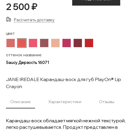
2 500 ₽
Рассчитать доставку
цвет
#D76C69
#E45952
#EC586F
#9A575B
#ECB098
#BF345E
#82303C
#C62329
оттенок название
Saucy Дерзость 16071
JANE IREDALE Карандаш-воск для губ PlayOn® Lip
Crayon
Описание
Характеристики
Отзывы
Карандаш-воск обладает мягкой нежной текстурой,
легко растушевывается. Продукт представлен в