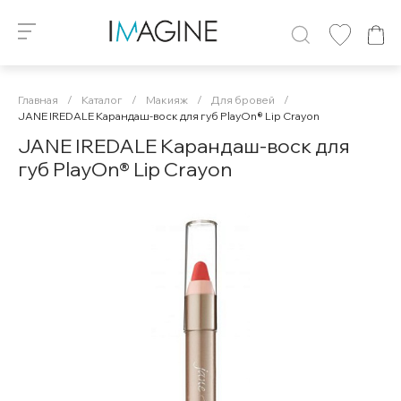
Главная
/
Каталог
/
Макияж
/
Для бровей
/
JANE IREDALE Карандаш-воск для губ PlayOn® Lip Crayon
JANE IREDALE Карандаш-воск для
губ PlayOn® Lip Crayon