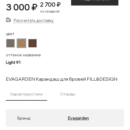
2 700 ₽
3 000 ₽
со скидкой
Рассчитать доставку
цвет
#756E66
#A18263
#5E4437
оттенок название
Light 91
EVAGARDEN Карандаш для бровей FILL&DESIGN
Характеристики
Отзывы
Бренд
Evagarden