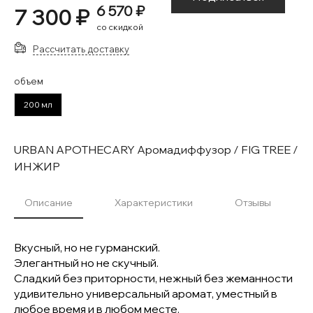
6 570 ₽
7 300 ₽
со скидкой
Рассчитать доставку
объем
200 мл
URBAN APOTHECARY Аромадиффузор / FIG TREE /
ИНЖИР
Описание
Характеристики
Отзывы
Вкусный, но не гурманский.
Элегантный но не скучный.
Сладкий без приторности, нежный без жеманности
удивительно универсальный аромат, уместный в
любое время и в любом месте.