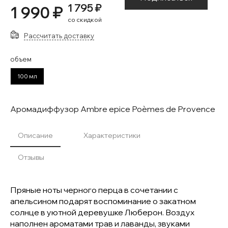
1 795 ₽
1 990 ₽
со скидкой
Рассчитать доставку
объем
100 мл
Аромадиффузор Ambre epice Poèmes de Provence
Описание
Характеристики
Отзывы
Пряные ноты черного перца в сочетании с
апельсином подарят воспоминание о закатном
солнце в уютной деревушке Люберон. Воздух
наполнен ароматами трав и лаванды, звуками