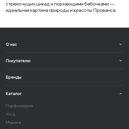
стрекочущих цикад и порхающими бабочками —
идеальная картина природы и красоты Прованса.
О нас
Покупателю
Бренды
Каталог
Парфюмерия
Уход
Макияж