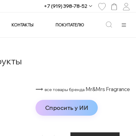
+7 (919) 398-78-52
КОНТАКТЫ
ПОКУПАТЕЛЮ
+7 (919) 398-78-52
г. Екатеринбург,
проспект Ленина, 25
Пн-Вс: 11:00-21:00
info@imagine-parfum.ru
рукты
⟶
Mr&Mrs Fragrance
все товары бренда
Спросить у ИИ