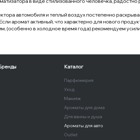
матизатора в виде стилизованного человечка, радостно
ктора автомобиля и теплый воздух постепенно раскрыва
сли аромат активный, что характерно для нового продукт
м, (особенно в холодное время года) рекомендуем усили
Бренды
Каталог
Парфюмерия
Уход
Макияж
Ароматы для дома
Для ванны и душа
Ароматы для авто
Outlet