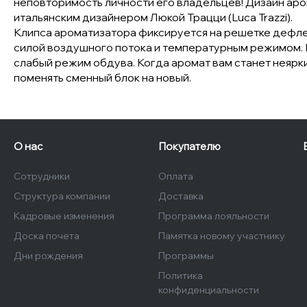
неповторимость личности его владельцев! Дизайн аро
итальянским дизайнером Люкой Трацци (Luca Trazzi).
Клипса ароматизатора фиксируется на решетке дефле
силой воздушного потока и температурным режимом. Е
слабый режим обдува. Когда аромат вам станет неярки
поменять сменный блок на новый.
О нас
Покупателю
Сотрудники
Оплата
Структура компании
Доставка
Кадровые изменения
Программа лояльности
Доска почета
Памятка новому участнику
Дни рождения
Программы
Политика
конфиденциальности