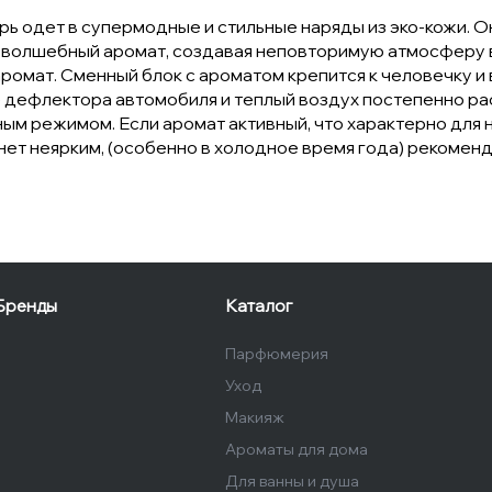
ерь одет в супермодные и стильные наряды из эко-кожи.
 волшебный аромат, создавая неповторимую атмосферу в 
аромат. Сменный блок с ароматом крепится к человечку и
е дефлектора автомобиля и теплый воздух постепенно ра
ым режимом. Если аромат активный, что характерно для 
нет неярким, (особенно в холодное время года) рекоменд
Бренды
Каталог
Парфюмерия
Уход
Макияж
Ароматы для дома
Для ванны и душа