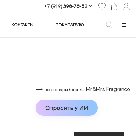
+7 (919) 398-78-52
КОНТАКТЫ
ПОКУПАТЕЛЮ
+7 (919) 398-78-52
г. Екатеринбург,
проспект Ленина, 25
Пн-Вс: 11:00-21:00
info@imagine-parfum.ru
⟶
Mr&Mrs Fragrance
все товары бренда
Спросить у ИИ