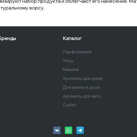
мизируют набор продукта и облегчают его нанесение. М
атуральному ворсу.
Бренды
Каталог
Парфюмерия
Уход
Макияж
Ароматы для дома
Для ванны и душа
Ароматы для авто
Outlet