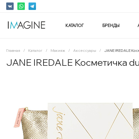
КАТАЛОГ
БРЕНДЫ
Главная
/
Каталог
/
Макияж
/
Аксессуары
/
JANE IREDALE Косм
JANE IREDALE Косметичка duz