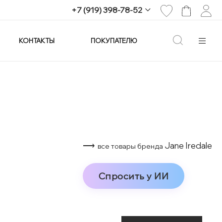
+7 (919) 398-78-52
КОНТАКТЫ
ПОКУПАТЕЛЮ
+7 (919) 398-78-52
г. Екатеринбург,
проспект Ленина, 25
Пн-Вс: 11:00-21:00
info@imagine-parfum.ru
⟶
Jane Iredale
все товары бренда
Спросить у ИИ