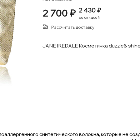
2 430 ₽
2 700 ₽
со скидкой
Рассчитать доставку
JANE IREDALE Косметичка duzzle& shine
гипоаллергенного синтетического волокна, которые не соз