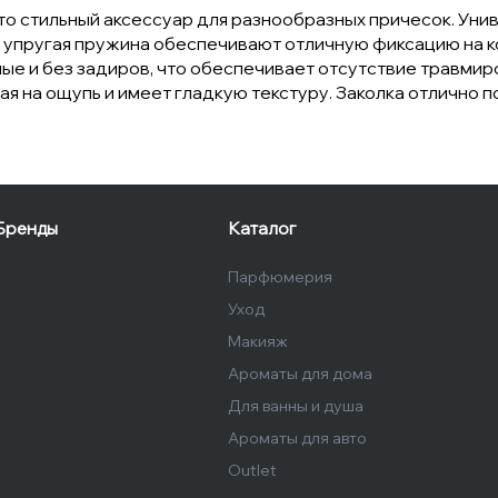
это стильный аксессуар для разнообразных причесок. Уни
и упругая пружина обеспечивают отличную фиксацию на кор
ные и без задиров, что обеспечивает отсутствие травми
ая на ощупь и имеет гладкую текстуру. Заколка отлично 
Бренды
Каталог
Парфюмерия
Уход
Макияж
Ароматы для дома
Для ванны и душа
Ароматы для авто
Outlet