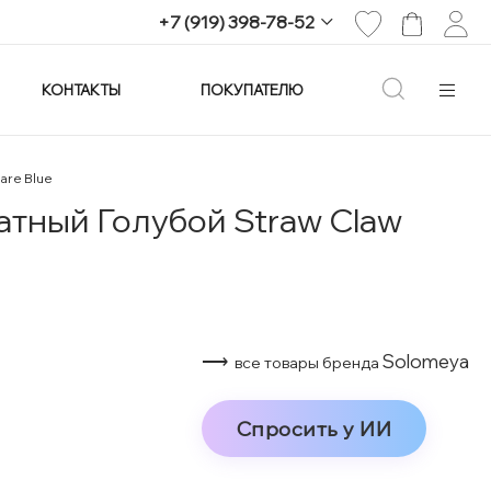
+7 (919) 398-78-52
КОНТАКТЫ
ПОКУПАТЕЛЮ
+7 (919) 398-78-52
г. Екатеринбург,
проспект Ленина, 25
Пн-Вс: 11:00-21:00
are Blue
info@imagine-parfum.ru
атный Голубой Straw Claw
⟶
Solomeya
все товары бренда
Спросить у ИИ