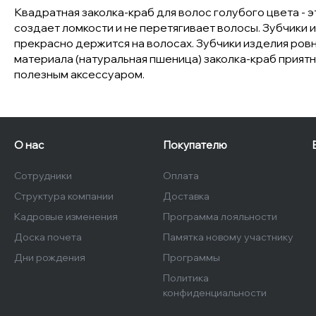
Квадратная заколка-краб для волос голубого цвета - 
создает ломкости и не перетягивает волосы. Зубчики 
прекрасно держится на волосах. Зубчики изделия ров
материала (натуральная пшеница) заколка-краб приятн
полезным аксессуаром.
О нас
Покупателю
Сотрудники
Оплата
Структура компании
Доставка
Кадровые изменения
Программа лояльности
Доска почета
Памятка новому участнику
Дни рождения
Программы
Политика
конфиденциальности