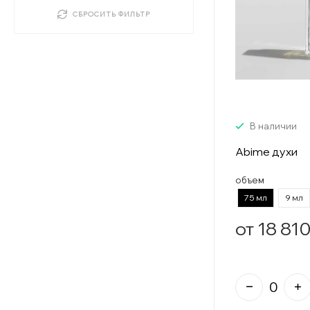
СБРОСИТЬ ФИЛЬТР
В наличии
Abime духи
объем
75 мл
9 мл
от 18 810