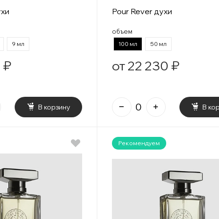
ухи
Pour Rever духи
объем
9 мл
100 мл
50 мл
 ₽
от 22 230 ₽
В корзину
В ко
Рекомендуем