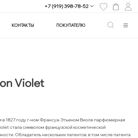
+7 (919) 398-78-52
КОНТАКТЫ
ПОКУПАТЕЛЮ
+7 (919) 398-78-52
г. Екатеринбург,
проспект Ленина, 25
Пн-Вс: 11:00-21:00
info@imagine-parfum.ru
on Violet
 в 1827 году г-ном Франсуа-Этьеном Виоле парфюмерная
iolet стала символом французской косметической
ости. Обладатель нескольких патентов, в том числе патента