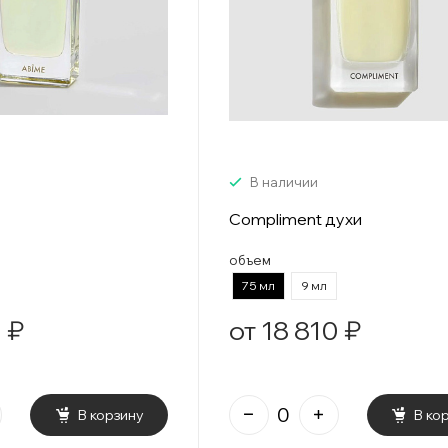
В наличии
Compliment духи
объем
75 мл
9 мл
 ₽
от 18 810 ₽
В корзину
В ко