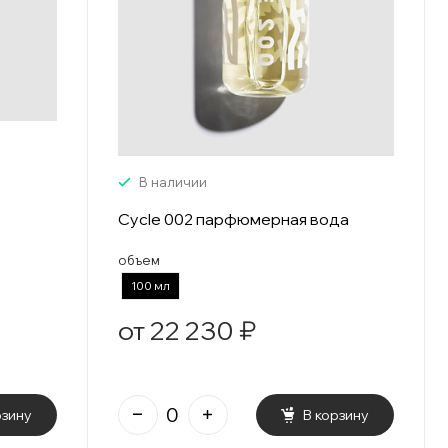
В наличии
Cycle 002 парфюмерная вода
объем
100 мл
от 22 230 ₽
рзину
В корзину