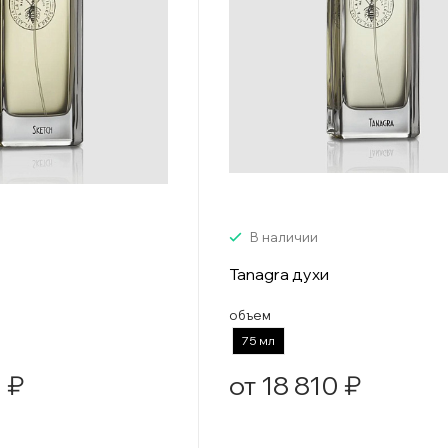
В наличии
Tanagra духи
объем
75 мл
 ₽
от 18 810 ₽