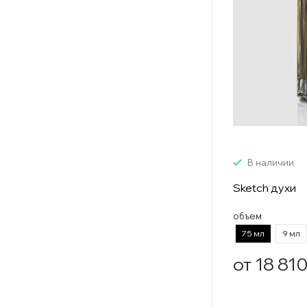
В наличии
Sketch духи
объем
75 мл
9 мл
от 18 810