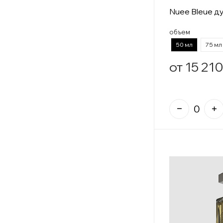
Nuee Bleue д
объем
50 мл
75 мл
от 15 210