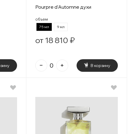
Pourpre d'Automne духи
объем
75 мл
9 мл
от 18 810 ₽
рзину
В корзину