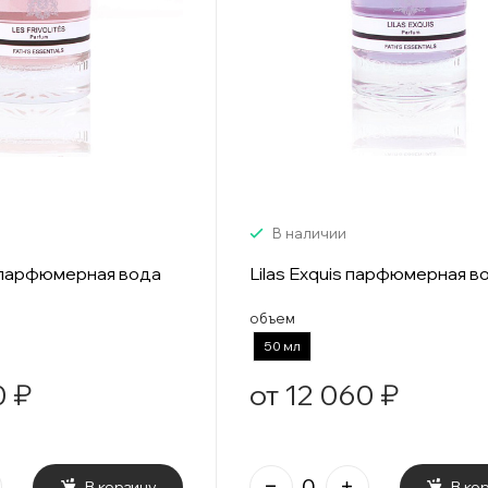
В наличии
s парфюмерная вода
Lilas Exquis парфюмерная в
объем
50 мл
0 ₽
от 12 060 ₽
В корзину
В ко