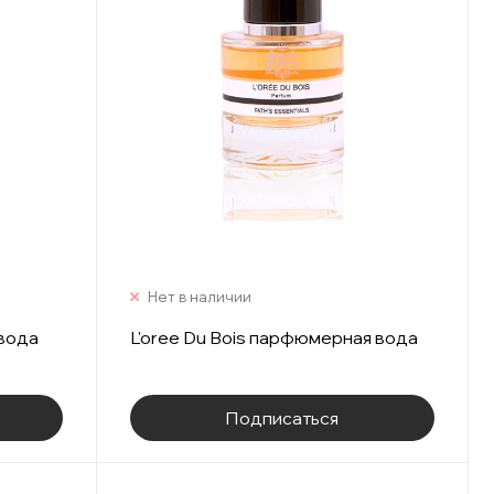
Нет в наличии
вода
L'oree Du Bois парфюмерная вода
Подписаться