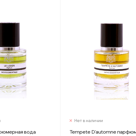
и
Нет в наличии
рфюмерная вода
Tempete D'automne парфю