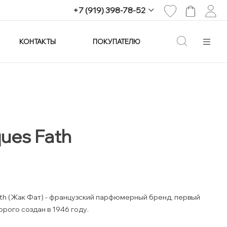
+7 (919) 398-78-52
КОНТАКТЫ
ПОКУПАТЕЛЮ
+7 (919) 398-78-52
г. Екатеринбург,
проспект Ленина, 25
Пн-Вс: 11:00-21:00
info@imagine-parfum.ru
ues Fath
th (Жак Фат) - французский парфюмерный бренд, первый
орого создан в 1946 году.