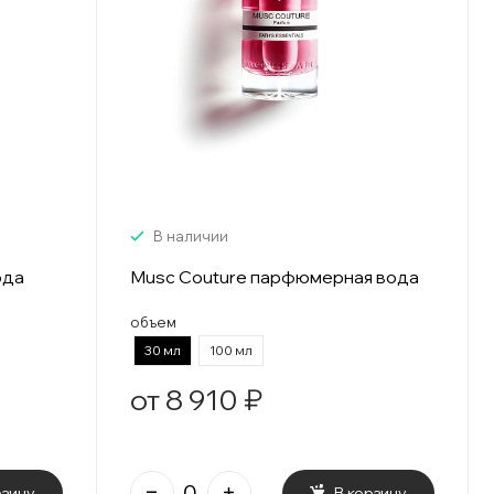
В наличии
ода
Musc Couture парфюмерная вода
объем
30 мл
100 мл
от 8 910 ₽
рзину
В корзину