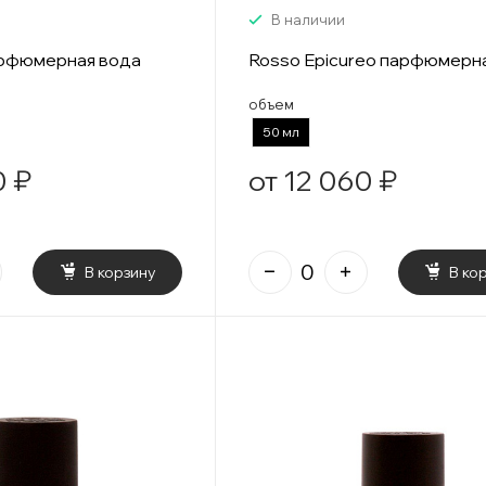
В наличии
арфюмерная вода
Rosso Epicureo парфюмерн
объем
50 мл
0 ₽
от 12 060 ₽
В корзину
В ко