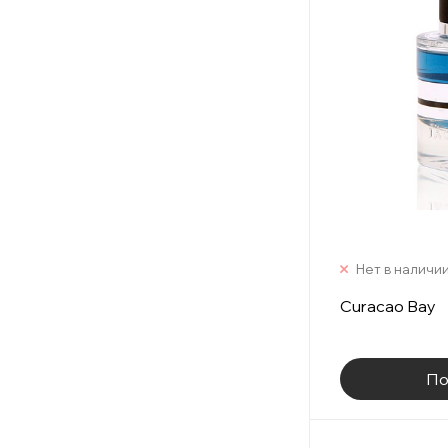
Нет в наличи
Curacao Bay
По