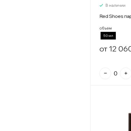
В наличии
Red Shoes п
объем
50 мл
от 12 06