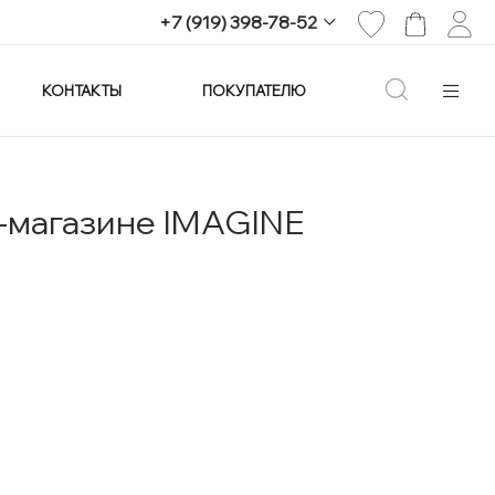
+7 (919) 398-78-52
КОНТАКТЫ
ПОКУПАТЕЛЮ
+7 (919) 398-78-52
г. Екатеринбург,
проспект Ленина, 25
Пн-Вс: 11:00-21:00
info@imagine-parfum.ru
-магазине IMAGINE