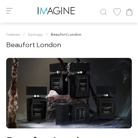
Главная
/
Бренды
/
Beaufort London
Beaufort London