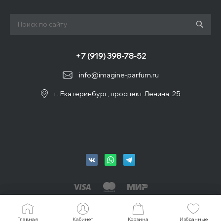
+7 (919) 398-78-52
info@imagine-parfum.ru
г. Екатеринбург, проспект Ленина, 25
© 2026 IMAGINE, Все права защищены
Главная
Главная
Кабинет
Кабинет
Корзина
Корзина
Избранные
Избранные