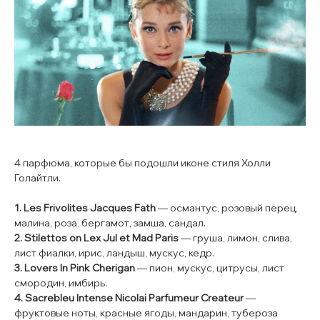
4 парфюма, которые бы подошли иконе стиля Холли
Голайтли.
1. Les Frivolites Jacques Fath
— османтус, розовый перец,
малина, роза, бергамот, замша, сандал.
2. Stilettos on Lex Jul et Mad Paris
— груша, лимон, слива,
лист фиалки, ирис, ландыш, мускус, кедр.
3. Lovers In Pink Cherigan
— пион, мускус, цитрусы, лист
смородин, имбирь.
4. Sacrebleu Intense Nicolai Parfumeur Createur
—
фруктовые ноты, красные ягоды, мандарин, тубероза