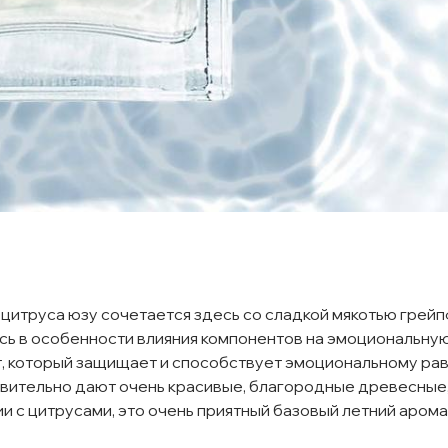
 цитруса юзу сочетается здесь со сладкой мякотью грейп
ь в особенности влияния компонентов на эмоциональную
т, который защищает и способствует эмоциональному ра
ствительно дают очень красивые, благородные древесные
ии с цитрусами, это очень приятный базовый летний арома