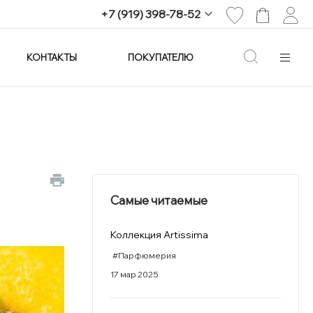
+7 (919) 398-78-52
КОНТАКТЫ
ПОКУПАТЕЛЮ
+7 (919) 398-78-52
г. Екатеринбург,
проспект Ленина, 25
Пн-Вс: 11:00-21:00
info@imagine-parfum.ru
Самые читаемые
Коллекция Artissima
#Парфюмерия
17 мар 2025