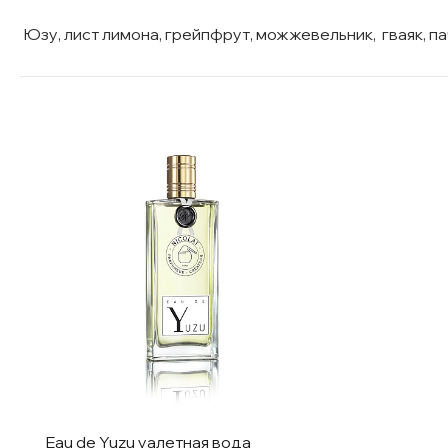
Юзу, лист лимона, грейпфрут, можжевельник, гваяк, па
Eau de Yuzu уалетная вода