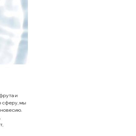
фрута и
 сферу, мы
вновесию.
,
т,