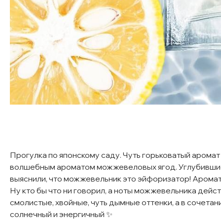
Прогулка по японскому саду. Чуть горьковатый аромат
волшебным ароматом можжевеловых ягод. Углубившис
выяснили, что можжевельник это эйфоризатор! Арома
Ну кто бы что ни говорил, а ноты можжевельника дей
смолистые, хвойные, чуть дымные оттенки, а в сочетан
солнечный и энергичный ✨