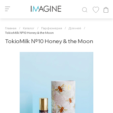
Главная
/
Каталог
/
Парфюмерия
/
Для неё
/
TokioMilk №10 Honey & the Moon
TokioMilk №10 Honey & the Moon