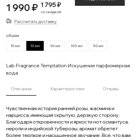
1 795 ₽
1 990 ₽
со скидкой
Рассчитать доставку
объем
15 мл
10 мл
30 мл
100 мл
50 мл
Lab Fragrance Temptation Искушение парфюмерная
вода
Описание
Характеристики
Отзывы
Чувственная история ранней розы, жасмина и
нарцисса, имеющая скрытую, дерзкую сторону.
Благодаря откровенности и яркости нот османтуса,
нероли и индийской туберозы, аромат обретет
более терпкое и насыщенное звучание. Все, что вам