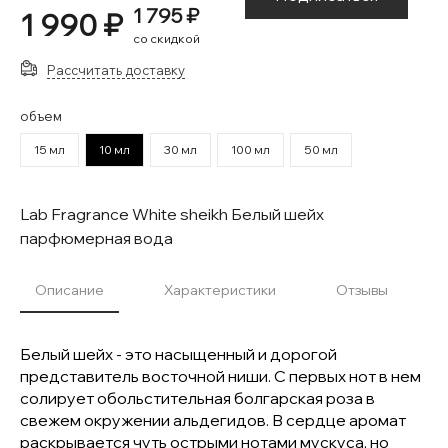
1 795 ₽
1 990 ₽
со скидкой
Рассчитать доставку
объем
15 мл
10 мл
30 мл
100 мл
50 мл
Lab Fragrance White sheikh Белый шейх
парфюмерная вода
Описание
Характеристики
Отзывы
Белый шейх - это насыщенный и дорогой
представитель восточной ниши. С первых нот в нем
солирует обольстительная болгарская роза в
свежем окружении альдегидов. В сердце аромат
раскрывается чуть острыми нотами мускуса, но