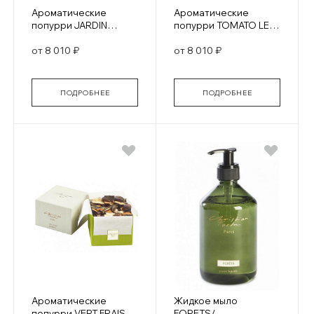
Ароматические
Ароматические
попурри JARDIN
попурри TOMATO LEAF
CITRUS/ ЦИТРУСОВЫЕ
/ Томатный лист
от 8 010 ₽
от 8 010 ₽
САДЫ
ПОДРОБНЕЕ
ПОДРОБНЕЕ
Ароматические
Жидкое мыло
попурри VERT FRAIS/
FORETS/