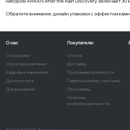
набором ARRAN After the Rain Discovery. Включает 30 м
Обратите внимание: дизайн упаковки с эффектом кам
О нас
Покупателю
Сотрудники
Оплата
Структура компании
Доставка
Кадровые изменения
Программа лояльности
Доска почета
Памятка новому участнику
Дни рождения
Программы
Политика
конфиденциальности
© 2026 IMAGINE, Все права защищены