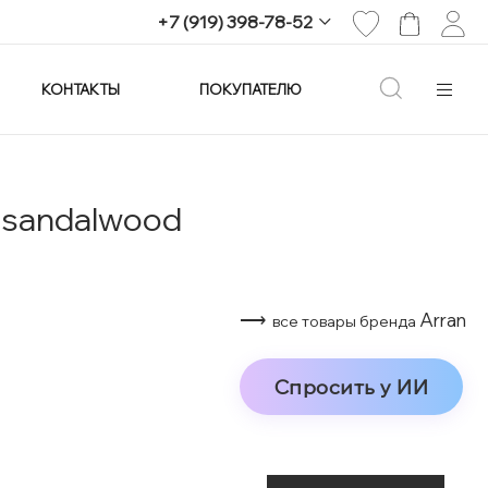
+7 (919) 398-78-52
КОНТАКТЫ
ПОКУПАТЕЛЮ
+7 (919) 398-78-52
г. Екатеринбург,
проспект Ленина, 25
Пн-Вс: 11:00-21:00
info@imagine-parfum.ru
 sandalwood
⟶
Arran
все товары бренда
Спросить у ИИ