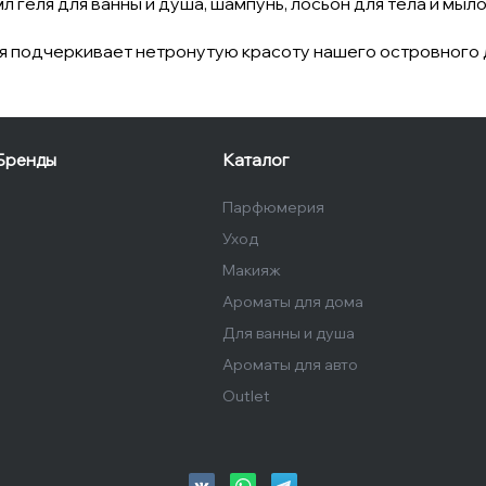
л геля для ванны и душа, шампунь, лосьон для тела и мыло
ня подчеркивает нетронутую красоту нашего островного 
Бренды
Каталог
Парфюмерия
Уход
Макияж
Ароматы для дома
Для ванны и душа
Ароматы для авто
Outlet