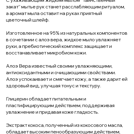
С ухаживающим жидким мылом “Таинственный
закат” мытье рук станет расслабляющим ритуалом,
а аромат мыла оставит на руках приятный
цветочный шлейф.
Изготовленное на 95% из натуральных компонентов
в сочетании с алоэ вера, жидкое мыло увлажняет
руки, а пребиотический комплекс защищает и
восстанавливает микробиом кожи.
Алоэ Вера известный своими увлажняющими,
антиоксидантными и очищающими свойствами.
Алоэ успокаивает и смягчает кожу, а также дарит ей
здоровый вид, улучшая тонус и текстуру.
Глицерин обладает питательным и
пластифицирующим действием, поддерживая
увлажнение и придавая коже гладкость.
Экстракт кокоса, полученный из кокосового масла,
обладает высоким пенообразующим действием,