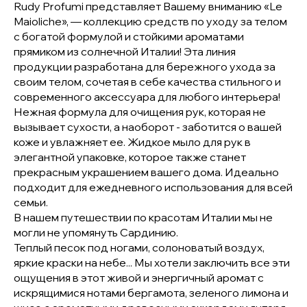
Rudy Profumi представляет Вашему вниманию «Le
Maioliche», — коллекцию средств по уходу за телом
с богатой формулой и стойкими ароматами
прямиком из солнечной Италии! Эта линия
продукции разработана для бережного ухода за
своим телом, сочетая в себе качества стильного и
современного аксессуара для любого интерьера!
Нежная формула для очищения рук, которая не
вызывает сухости, а наоборот - заботится о вашей
коже и увлажняет ее. Жидкое мыло для рук в
элегантной упаковке, которое также станет
прекрасным украшением вашего дома. Идеально
подходит для ежедневного использования для всей
семьи.
В нашем путешествии по красотам Италии мы не
могли не упомянуть Сардинию.
Теплый песок под ногами, солоноватый воздух,
яркие краски на небе... Мы хотели заключить все эти
ощущения в этот живой и энергичный аромат с
искрящимися нотами бергамота, зеленого лимона и