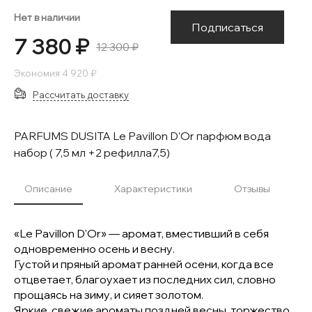
Нет в наличии
Подписаться
7 380 ₽
12 300 ₽
Экономия
4 920 ₽
Рассчитать доставку
PARFUMS DUSITA Le Pavillon D’Or парфюм вода
набор ( 7,5 мл +2 рефилла7,5)
Описание
Характеристики
Отзывы
«Le Pavillon D'Or» — аромат, вместивший в себя
одновременно осень и весну.
Густой и пряный аромат ранней осени, когда все
отцветает, благоухает из последних сил, словно
прощаясь на зиму, и сияет золотом.
Яркие, свежие ароматы поздней весны, торжество