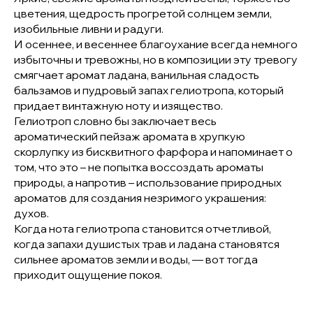
цветения, щедрость прогретой солнцем земли,
изобильные ливни и радуги.
И осеннее, и весеннее благоухание всегда немного
избыточны и тревожны, но в композиции эту тревогу
смягчает аромат ладана, ванильная сладость
бальзамов и пудровый запах гелиотропа, который
придает винтажную ноту и изящество.
Гелиотроп словно бы заключает весь
ароматический пейзаж аромата в хрупкую
скорлупку из бисквитного фарфора и напоминает о
том, что это – не попытка воссоздать ароматы
природы, а напротив – использование природных
ароматов для создания незримого украшения:
духов.
Когда нота гелиотропа становится отчетливой,
когда запахи душистых трав и ладана становятся
сильнее ароматов земли и воды, — вот тогда
приходит ощущение покоя.