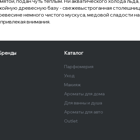
мятой, подан чуть теплым. Ни акватического холода льда
покойную древесную базу - свежевыстроганная столешниц
ревесине немного чистого мускуса, медовой сладости на 
привлекая внимания.
Бренды
Каталог
Парфюмерия
Уход
Макияж
Ароматы для дома
Для ванны и душа
Ароматы для авто
Outlet