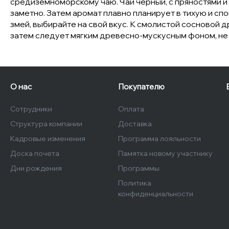
средиземноморскому чаю. Чай черный, с пряностями и 
заметно. Затем аромат плавно планирует в тихую и с
змей, выбирайте на свой вкус. К смолистой сосновой д
затем следует мягким древесно-мускусным фоном, не 
О нас
Покупателю
Сотрудники
Оплата
Структура компании
Доставка
Кадровые изменения
Программа лояльности
Доска почета
Памятка новому участнику
Дни рождения
Программы
Политика
конфиденциальности