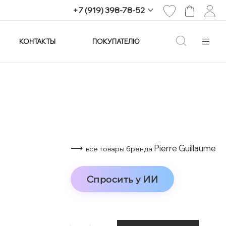
+7 (919) 398-78-52
КОНТАКТЫ
ПОКУПАТЕЛЮ
+7 (919) 398-78-52
г. Екатеринбург,
проспект Ленина, 25
Пн-Вс: 11:00-21:00
info@imagine-parfum.ru
⟶
Pierre Guillaume
все товары бренда
Спросить у ИИ