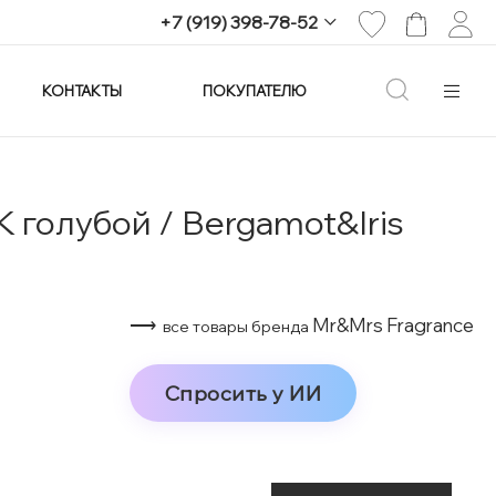
+7 (919) 398-78-52
КОНТАКТЫ
ПОКУПАТЕЛЮ
+7 (919) 398-78-52
г. Екатеринбург,
проспект Ленина, 25
Пн-Вс: 11:00-21:00
info@imagine-parfum.ru
голубой / Bergamot&Iris
⟶
Mr&Mrs Fragrance
все товары бренда
Спросить у ИИ