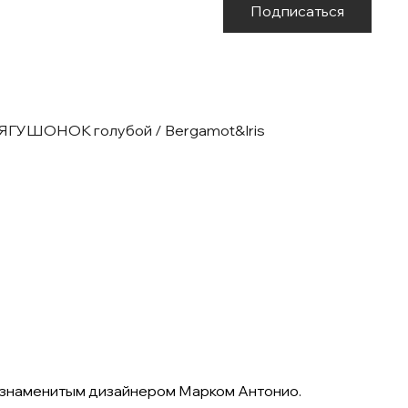
Подписаться
ЛЯГУШОНОК голубой / Bergamot&Iris
я знаменитым дизайнером Марком Антонио.