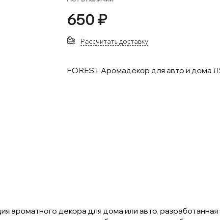
650 ₽
Рассчитать доставку
FOREST Аромадекор для авто и дома 
ция ароматного декора для дома или авто, разработанна