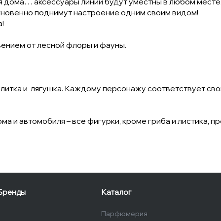
ая дома… аксессуары линии будут уместны в любом месте
гновенно поднимут настроение одним своим видом!
!
ением от лесной флоры и фауны.
, улитка и лягушка. Каждому персонажу соответствует сво
 и автомобиля – все фигурки, кроме гриба и листика, п
Бренды
Каталог
Парфюмерия